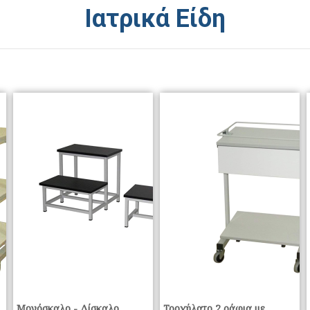
Ιατρικά Είδη
Mονόσκαλο - Δίσκαλο
Τροχήλατο 2 ράφια με