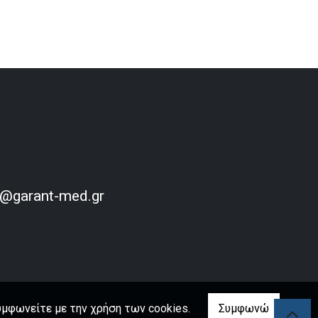
o@garant-med.gr
υμφωνείτε με την χρήση των cookies.
Συμφωνώ