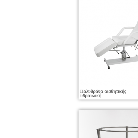
Πολυθρόνα αισθητικής
υδραυλική